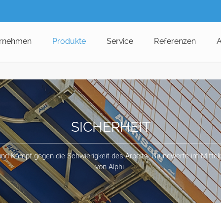
rnehmen
Produkte
Service
Referenzen
A
SICHERHEIT
d Kampf gegen die Schwierigkeit des Arbeits: Grundwerte im Mittel
von Alphi.