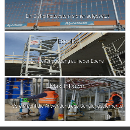
Ein Sicherheitsystem sicher aufgesetzt
Escalib
Ein Seitenausgang auf jeder Ebene
MaxUpDown
Vereinfacht die Anwendung des Schalungselements