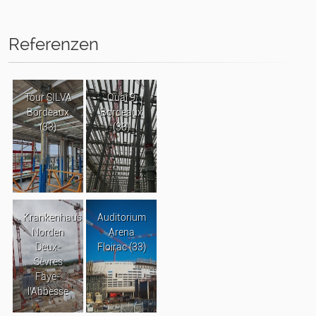
Referenzen
Tour SILVA
Quai 9
Bordeaux
Bordeaux
(33)
(33)
Krankenhaus
Auditorium
Norden
Arena
Deux-
Floirac (33)
Sèvres
Faye-
l’Abbesse