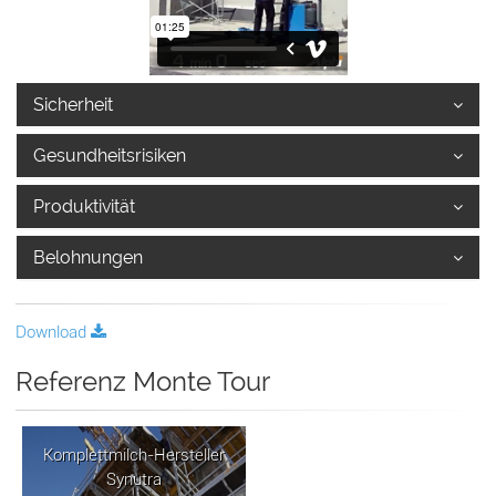
Sicherheit
Gesundheitsrisiken
Produktivität
Belohnungen
Download
Referenz Monte Tour
Komplettmilch-Hersteller
Synutra