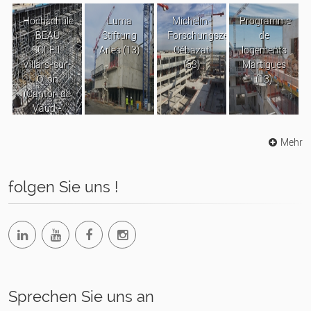
Hochschule
Luma
Michelin-
Programme
BEAU
Stiftung
Forschungszentrum
de
SOLEIL
Arles (13)
Cébazat
logements
Villars-sur-
(63)
Martigues
Ollon
(13)
(Canton de
Vaud -
Suisse)
Mehr
folgen Sie uns !
Sprechen Sie uns an