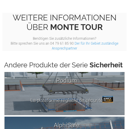
WEITERE INFORMATIONEN
ÜBER
MONTE TOUR
Benötigen Sie zusätzliche Informationen?
Bitte sprechen Sie uns an 04 79 61 85 90
Der für Ihr Gebiet zuständige
Ansprechpartner
Andere Produkte der Serie
Sicherheit
Podium
La plateforme réglable de sécurité
AlphiSafe