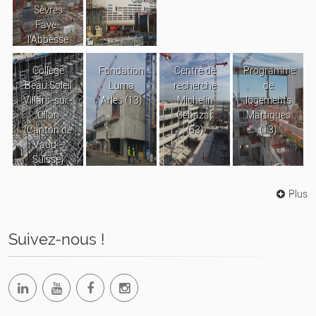
Sèvres
Faye-
l’Abbesse
Collège
Fondation
Centre de
Programme
Beau Soleil
Luma
recherche
de
Villars-sur-
Arles (13)
Michelin
logements
Ollon
Cébazat
Martigues
(Canton de
(63)
(13)
Vaud -
Suisse)
Plus
Suivez-nous !