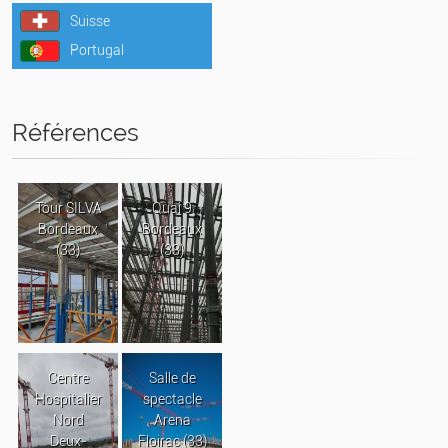
Suisse
Portugal
Références
Tour SILVA
Quai 9
Bordeaux
Bordeaux
(33)
(33)
Centre
Salle de
Hospitalier
spectacle
Nord
Arena
Deux-
Floirac (33)