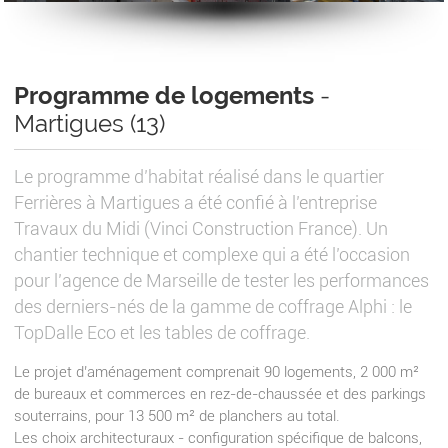
Programme de logements
-
Martigues (13)
Le programme d’habitat réalisé dans le quartier
Ferrières à Martigues a été confié à l’entreprise
Travaux du Midi (Vinci Construction France). Un
chantier technique et complexe qui a été l’occasion
pour l’agence de Marseille de tester les performances
des derniers-nés de la gamme de coffrage Alphi : le
TopDalle Eco et les tables de coffrage.
Le projet d’aménagement comprenait 90 logements, 2 000 m²
de bureaux et commerces en rez-de-chaussée et des parkings
souterrains, pour 13 500 m² de planchers au total.
Les choix architecturaux - configuration spécifique de balcons,