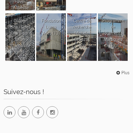
Faye-
l’Abbesse
Collège
Fondation
Centre de
Programme
Beau Soleil
Luma
recherche
de
Villars-sur-
Arles (13)
Michelin
logements
Ollon
Cébazat
Martigues
(Canton de
(63)
(13)
Vaud -
Suisse)
Plus
Suivez-nous !