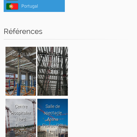
Portugal
Références
Tour SILVA
Quai 9
Bordeaux
Bordeaux
(33)
(33)
Centre
Salle de
Hospitalier
spectacle
Nord
Arena
Deux-
Floirac (33)
Sèvres