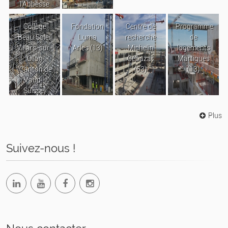
l’Abbesse
Collège
Fondation
Centre de
Programme
Beau Soleil
Luma
recherche
de
Villars-sur-
Arles (13)
Michelin
logements
Ollon
Cébazat
Martigues
(Canton de
(63)
(13)
Vaud -
Suisse)
Plus
Suivez-nous !