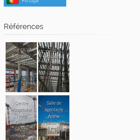
Portugal
Références
Tour SILVA
Quai 9
Bordeaux
Bordeaux
(33)
(33)
Centre
Salle de
Hospitalier
spectacle
Nord
Arena
Deux-
Floirac (33)
Sèvres
Faye-