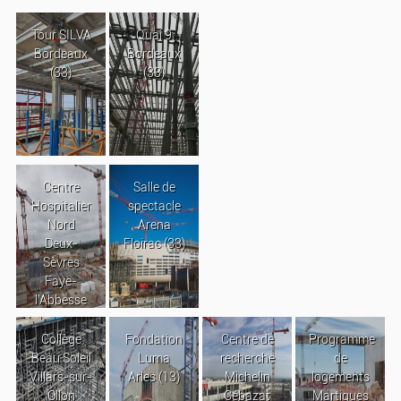
Tour SILVA
Quai 9
Bordeaux
Bordeaux
(33)
(33)
Centre
Salle de
Hospitalier
spectacle
Nord
Arena
Deux-
Floirac (33)
Sèvres
Faye-
l’Abbesse
Collège
Fondation
Centre de
Programme
Beau Soleil
Luma
recherche
de
Villars-sur-
Arles (13)
Michelin
logements
Ollon
Cébazat
Martigues