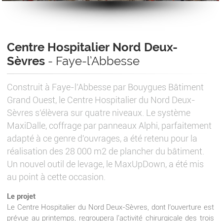
Centre Hospitalier Nord Deux-
Sèvres
- Faye-l’Abbesse
Construit à Faye-l’Abbesse par Bouygues Bâtiment
Grand Ouest, le Centre Hospitalier du Nord Deux-
Sèvres s’élèvera sur quatre niveaux. Le système
MaxiDalle, coffrage par panneaux Alphi, parfaitement
adapté à ce genre d’ouvrages, a été retenu pour la
réalisation des 28 000 m2 de plancher du bâtiment.
Un nouvel outil de levage, le MaxUpDown, a été mis
au point à cette occasion.
Le projet
Le Centre Hospitalier du Nord Deux-Sèvres, dont l’ouverture est
prévue au printemps, regroupera l'activité chirurgicale des trois