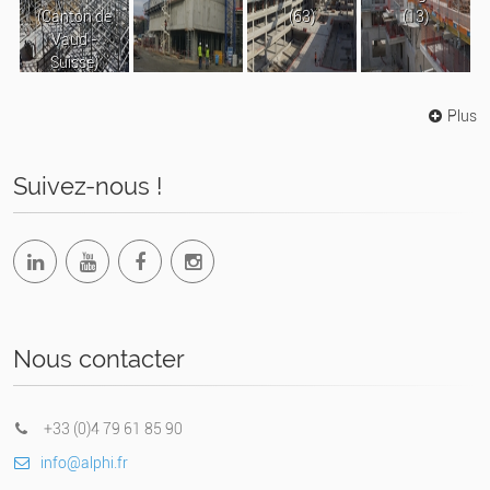
(Canton de
(63)
(13)
Vaud -
Suisse)
Plus
Suivez-nous !
Nous contacter
+33 (0)4 79 61 85 90
info@alphi.fr