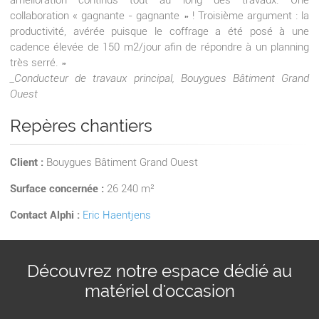
amélioration continus tout au long des travaux. Une
collaboration « gagnante - gagnante » ! Troisième argument : la
productivité, avérée puisque le coffrage a été posé à une
cadence élevée de 150 m2/jour afin de répondre à un planning
très serré. »
_Conducteur de travaux principal, Bouygues Bâtiment Grand
Ouest
Repères chantiers
Client :
Bouygues Bâtiment Grand Ouest
Surface concernée :
26 240 m²
Contact Alphi :
Eric Haentjens
Découvrez notre espace dédié au
matériel d'occasion