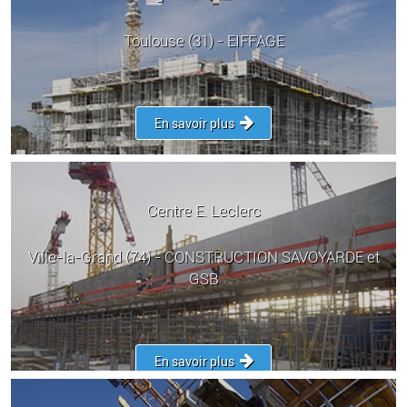
Toulouse (31) - EIFFAGE
En savoir plus
Centre E. Leclerc
Ville-la-Grand (74) - CONSTRUCTION SAVOYARDE et
GSB
En savoir plus