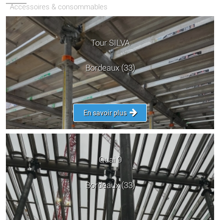
Accessoires & consommables
Tour SILVA
Bordeaux (33)
En savoir plus
Quai 9
Bordeaux (33)