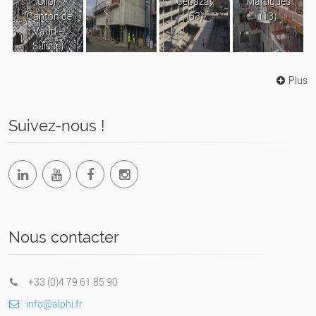
Ollon
Cébazat
Martigues
(Canton de
(63)
(13)
Vaud -
Suisse)
Plus
Suivez-nous !
Nous contacter
+33 (0)4 79 61 85 90
info@alphi.fr