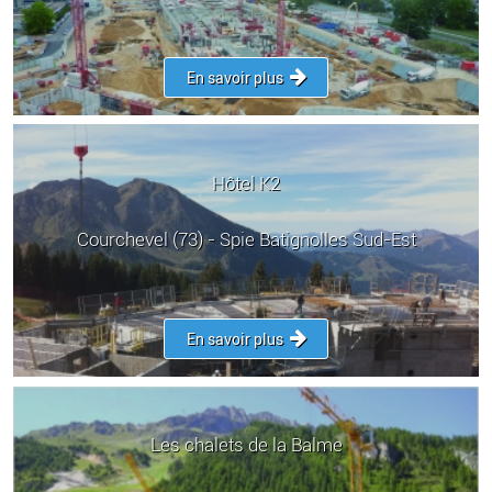
En savoir plus
Hôtel K2
Courchevel (73) - Spie Batignolles Sud-Est
En savoir plus
Les chalets de la Balme