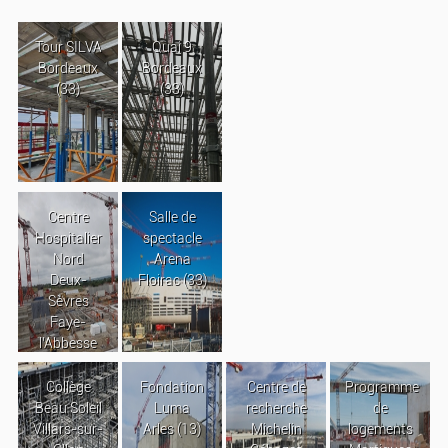
Tour SILVA
Quai 9
Bordeaux
Bordeaux
(33)
(33)
Centre
Salle de
Hospitalier
spectacle
Nord
Arena
Deux-
Floirac (33)
Sèvres
Faye-
l’Abbesse
Collège
Fondation
Centre de
Programme
Beau Soleil
Luma
recherche
de
Villars-sur-
Arles (13)
Michelin
logements