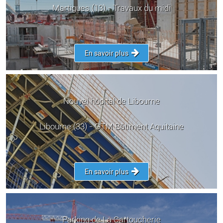
Martigues (13) - Travaux du midi
En savoir plus
Nouvel hôpital de Libourne
Libourne (33) - GTM Bâtiment Aquitaine
En savoir plus
Parking de La Cartoucherie