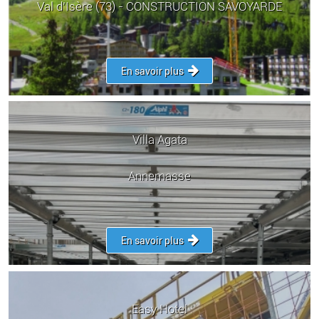
Val d’Isère (73) - CONSTRUCTION SAVOYARDE
En savoir plus
Villa Agata
Annemasse
En savoir plus
Easy Hotel