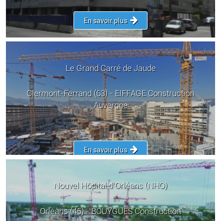
En savoir plus
Le Grand Carré de Jaude
Clermont-Ferrand (63) - EIFFAGE Construction
Auvergne
En savoir plus
Nouvel Hôpital d’Orléans (NHO)
Orléans (45) - BOUYGUES Construction