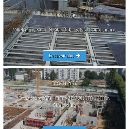
Carré Hugo
Villefranche-sur-Saône (69) - VINCI Construction
En savoir plus
EPSAN 2015
Strasbourg (67) - EIFFAGE CONSTRUCTION
Strasbourg