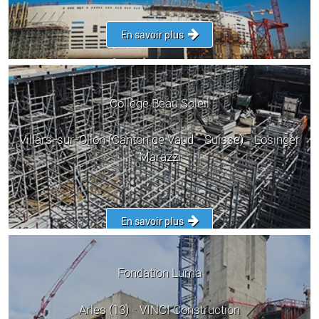
En savoir plus
Collège Beau Soleil
Villars-sur-Ollon (Canton de Vaud - Suisse) - Losinger
Marazzi
En savoir plus
Fondation Luma
Arles (13) - VINCI Construction