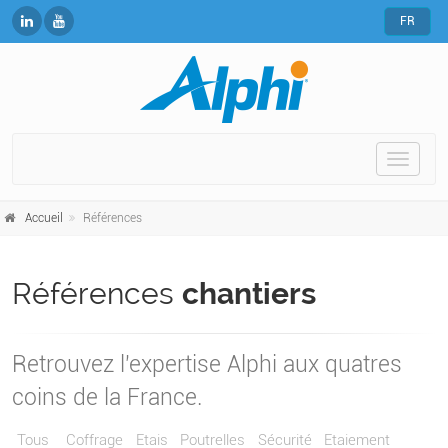
FR
Toggle
naviga
Accueil
Références
Références
chantiers
Retrouvez l'expertise Alphi aux quatres
coins de la France.
Tous
Coffrage
Etais
Poutrelles
Sécurité
Etaiement