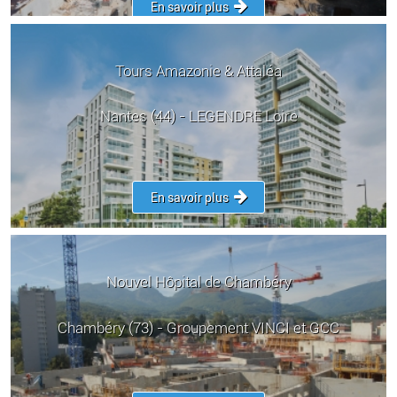
En savoir plus
Tours Amazonie & Attaléa
Nantes (44) - LEGENDRE Loire
En savoir plus
Nouvel Hôpital de Chambéry
Chambéry (73) - Groupement VINCI et GCC