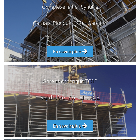
Complexe laitier Synutra
Carhaix-Plouguer (29) - Cardinal
En savoir plus
Gare téléphérique TC10
Val d'Isère (73) - EIFFAGE
En savoir plus