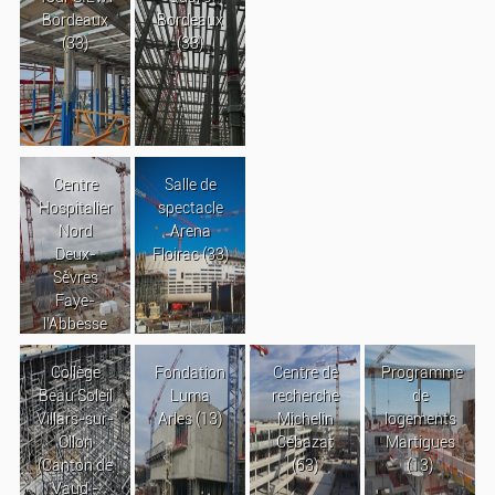
Bordeaux
Bordeaux
(33)
(33)
Centre
Salle de
Hospitalier
spectacle
Nord
Arena
Deux-
Floirac (33)
Sèvres
Faye-
l’Abbesse
Collège
Fondation
Centre de
Programme
Beau Soleil
Luma
recherche
de
Villars-sur-
Arles (13)
Michelin
logements
Ollon
Cébazat
Martigues
(Canton de
(63)
(13)
Vaud -