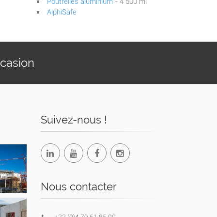
Poutrelles aluminium
- 4 500 ml
AlphiSafe
ccasion
Suivez-nous !
Nous contacter