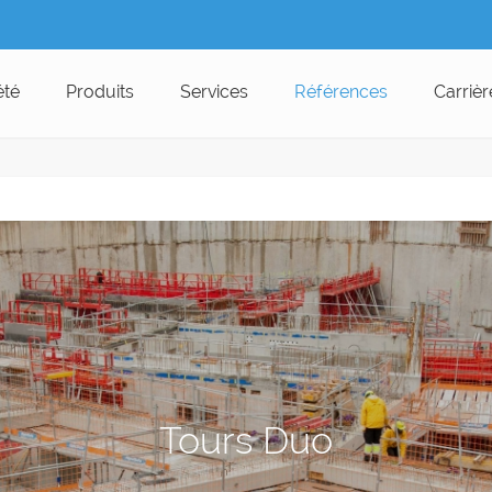
été
Produits
Services
Références
Carrièr
Tours Duo