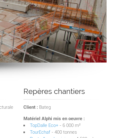
Repères chantiers
cturale
Client :
Bateg
Matériel Alphi mis en oeuvre :
TopDalle Eco+
- 6 000 m²
TourEchaf
- 400 tonnes