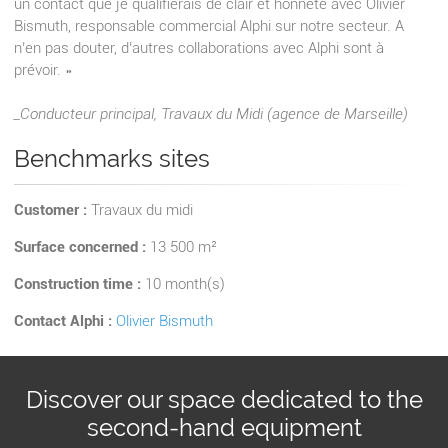
un contact que je qualifierais de clair et honnête avec Olivier
Bismuth, responsable commercial Alphi sur notre secteur. A
n’en pas douter, d’autres collaborations avec Alphi sont à
prévoir. »
_Conducteur principal, Travaux du Midi (agence de Marseille)
Benchmarks sites
Customer :
Travaux du midi
Surface concerned :
13 500 m²
Construction time :
10 month(s)
Contact Alphi :
Olivier Bismuth
Discover our space dedicated to the
second-hand equipment