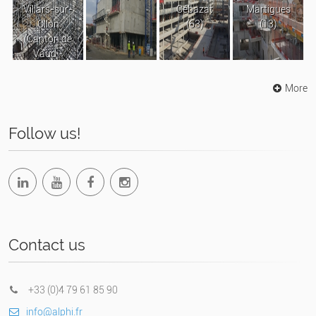
Villars-sur-
Cébazat
Martigues
Ollon
(63)
(13)
(Canton de
Vaud -
Suisse)
More
Follow us!
Contact us
+33 (0)4 79 61 85 90
info@alphi.fr