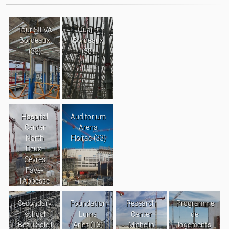
Tour SILVA
Quai 9
Bordeaux
Bordeaux
(33)
(33)
Hospital
Auditorium
Center
Arena
North
Floirac (33)
Deux-
Sèvres
Faye-
l’Abbesse
Secondary
Foundation
Research
Programme
school
Luma
Center
de
Beau Soleil
Arles (13)
Michelin
logements