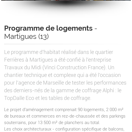
Programme de logements
-
Martigues (13)
Le programme d’habitat réalisé dans le quartier
Ferrières à Martigues a été confié à l’entreprise
Travaux du Midi (Vinci Construction France). Un
chantier technique et complexe qui a été l’occasion
pour l’agence de Marseille de tester les performances
des derniers-nés de la gamme de coffrage Alphi : le
TopDalle Eco et les tables de coffrage.
Le projet d’aménagement comprenait 90 logements, 2 000 m²
de bureaux et commerces en rez-de-chaussée et des parkings
souterrains, pour 13 500 m² de planchers au total.
Les choix architecturaux - configuration spécifique de balcons,