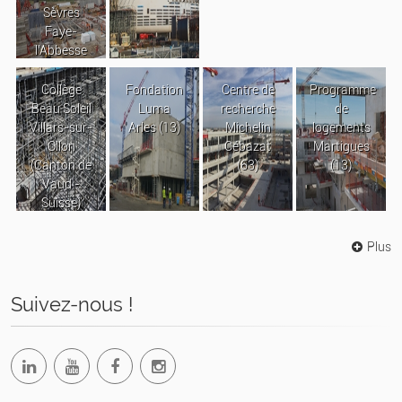
Sèvres
Faye-
l’Abbesse
Collège
Fondation
Centre de
Programme
Beau Soleil
Luma
recherche
de
Villars-sur-
Arles (13)
Michelin
logements
Ollon
Cébazat
Martigues
(Canton de
(63)
(13)
Vaud -
Suisse)
Plus
Suivez-nous !