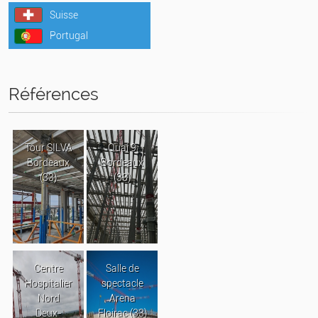
Suisse
Portugal
Références
Tour SILVA
Quai 9
Bordeaux
Bordeaux
(33)
(33)
Centre
Salle de
Hospitalier
spectacle
Nord
Arena
Deux-
Floirac (33)