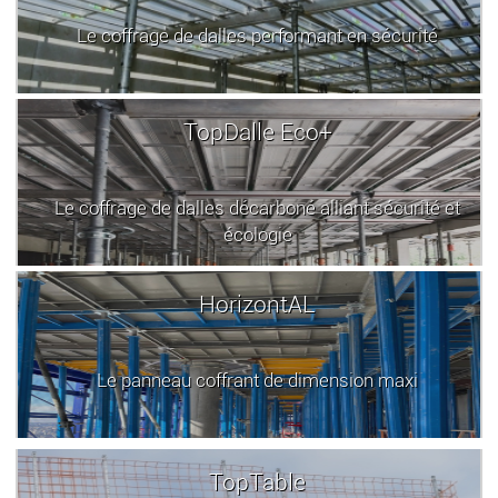
Le coffrage de dalles performant en sécurité
TopDalle Eco+
Le coffrage de dalles décarboné alliant sécurité et
écologie
HorizontAL
Le panneau coffrant de dimension maxi
TopTable