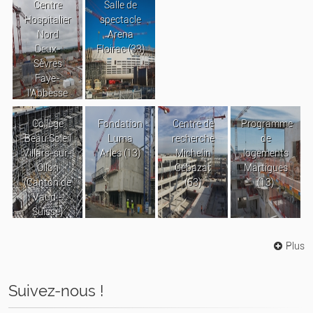
Centre
Salle de
Hospitalier
spectacle
Nord
Arena
Deux-
Floirac (33)
Sèvres
Faye-
l’Abbesse
Collège
Fondation
Centre de
Programme
Beau Soleil
Luma
recherche
de
Villars-sur-
Arles (13)
Michelin
logements
Ollon
Cébazat
Martigues
(Canton de
(63)
(13)
Vaud -
Suisse)
Plus
Suivez-nous !