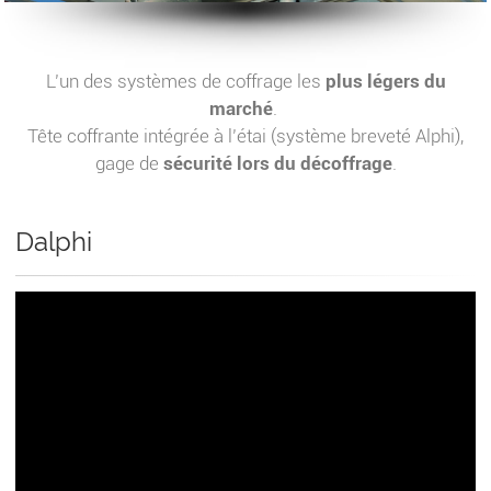
L’un des systèmes de coffrage les
plus légers du
marché
.
Tête coffrante intégrée à l’étai (système breveté Alphi),
gage de
sécurité lors du décoffrage
.
Dalphi