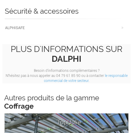
Sécurité & accessoires
ALPHISAFE
PLUS D'INFORMATIONS SUR
DALPHI
Besoin d'informations complémentaires ?
N'hésitez pas à nous appeler au 04 79 61 85 90 ou à contacter
le responsable
commercial de votre secteur.
Autres produits de la gamme
Coffrage
TopDalle