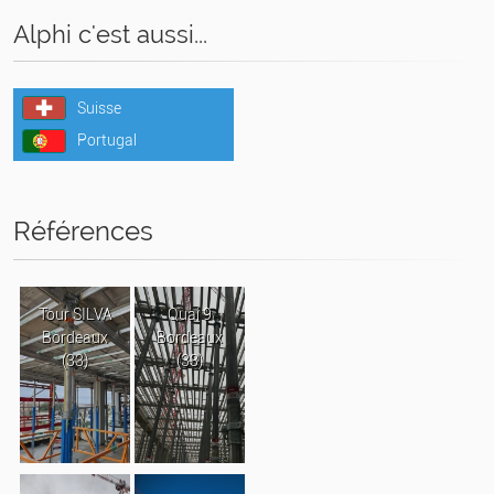
Alphi c'est aussi...
Suisse
Portugal
Références
Tour SILVA
Quai 9
Bordeaux
Bordeaux
(33)
(33)