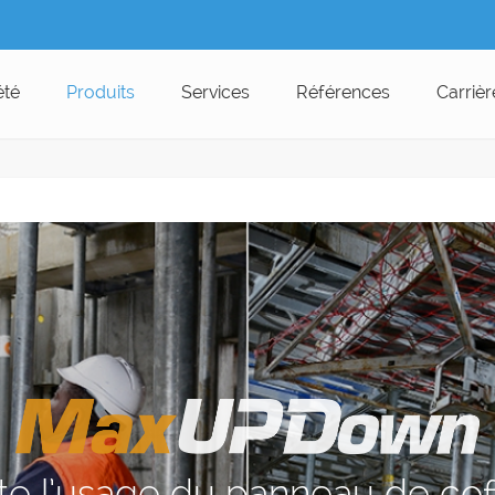
été
Produits
Services
Références
Carrièr
ite l’usage du panneau de co