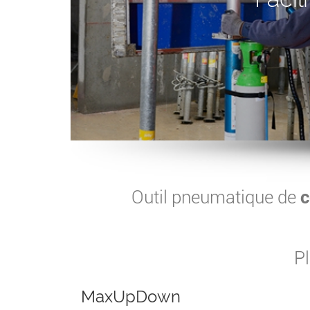
Outil pneumatique de
c
Pl
MaxUpDown