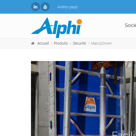
Autres pays
Soci
Accueil
Produits
Sécurité
MaxUpDown
Facil