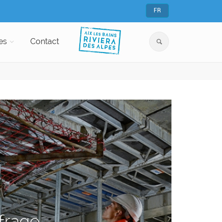
FR
es
Contact
ffrage