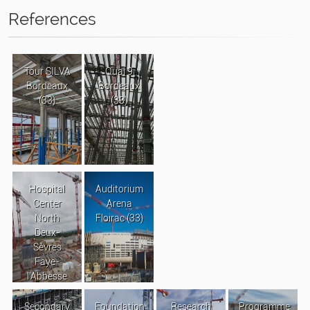
References
Tour SILVA
Quai 9
Bordeaux
Bordeaux
(33)
(33)
Hospital
Auditorium
Center
Arena
North
Floirac (33)
Deux-
Sèvres
Faye-
l’Abbesse
Secondary
Foundation
Research
Programme