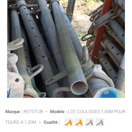
Marque :
RETOTUB
-
Modèle :
LOT COULISSES 1,50M POUR
TOURS A 1,20M
-
Qualité :