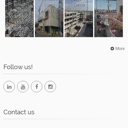
school
Luma
Center
de
Beau Soleil
Arles (13)
Michelin
logements
Villars-sur-
Cébazat
Martigues
Ollon
(63)
(13)
(Canton de
Vaud -
Suisse)
More
Follow us!
Contact us